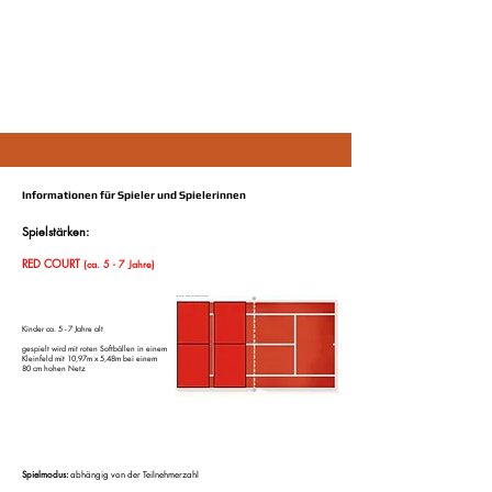
Alle Termine und Startzeiten der einzelnen
Spielstärken findet ihr immer in der
Terminliste der
aktuellen Ausschreibung.
Informationen für Spieler und Spielerinnen
Spielstärken:
RED COURT
(ca. 5 - 7 Jahre)
Kinder ca. 5 - 7 Jahre alt
gespielt wird mit roten Softbällen
in einem
Kleinfeld mit 10,97m x 5,48m bei einem
80 cm hohen Netz
Spielmodus:
abhängig von der Teilnehmerzahl