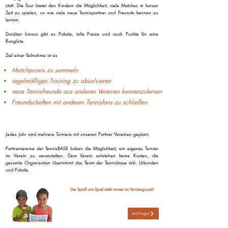
statt. Die Tour bietet den Kindern die Möglichkeit, viele Matches in kurzer
Zeit zu spielen, so wie viele neue Tennispartner und Freunde kennen zu
lernen.
Darüber hinaus gibt es Pokale, tolle Preise und auch Punkte für eine
Rangliste.
Ziel einer Teilnahme ist es
Matchpraxis zu sammeln
regelmäßiges Training zu absolvieren
neue Tennisfreunde aus anderen Vereinen kennenzulernen
Freundschaften mit anderen Tennisfans zu schließen
Jedes Jahr sind mehrere Turniere mit unseren Partner Vereinen geplant.
Partnervereine der TennisBASE haben die Möglichkeit, ein eigenes Turnier
im Verein zu veranstalten. Dem Verein entstehen keine Kosten, die
gesamte Organisation übernimmt das Team der Tennisbase inkl. Urkunden
und Pokale.
Der Spaß am Spiel steht immer im Vordergrund!
Anfrage