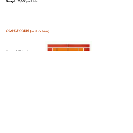
Nenngeld:
20,00€ pro Spieler
ORANGE COURT
(ca. 8 - 9 Jahre)
Kinder ca. 8 - 9 Jahre alt
gespielt wird mit Softbällen im in einem
Feld mit den Maßen
von 17,83m x 6,17m
bei einem 80 cm hohen Netz
Anmeldung wahlweise
telefonisch bei der
TennisBASE,
auf der
Homepage des Niederösterreichischen Tennisverbands
oder über
unser Anmeldeformular