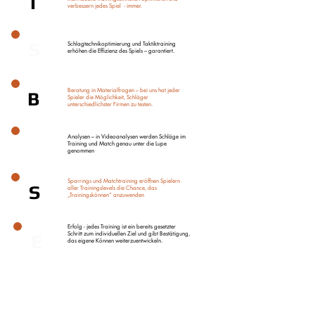
I
verbessern jedes Spiel - immer.
S
Schlagtechnikoptimierung und Taktiktraining
erhöhen die Effizienz des Spiels – garantiert.
Beratung in Materialfragen – bei uns hat jeder
B
Spieler die Möglichkeit, Schläger
unterschiedlichster Firmen zu testen.
Analysen – in Videoanalysen werden Schläge im
A
Training und Match genau unter die Lupe
genommen
Sparrings und Matchtraining eröffnen Spielern
S
aller Trainingslevels die Chance, das
„Trainingskönnen“ anzuwenden
Erfolg - jedes Training ist ein bereits gesetzter
Schritt zum individuellen Ziel und gibt Bestätigung,
E
das eigene Können weiterzuentwickeln.
Erlebe es selbst!