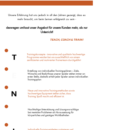
Unsere Erfahrung hat uns jedoch in all den Jahren gezeigt, dass es
mehr braucht, um beim Lernen erfolgreich zu sein -
deswegen umfasst unser Angebot für unsere Kunden mehr, als nur
Unterricht!
TEACH, COACH & TRAIN!
T
Trainingskonzepte - innovative und qualitativ hochwertige
Programme werden bei uns ausschließlich von einem
zertifizierten und motivierten Trainerteam durchgeführt
Erstellung von individuellen Trainingsplänen – Ziele,
E
Wünsche und Bedürfnisse unserer Spieler stehen immer an
erster Stelle, deshalb erhält jeder Spieler seinen individuellen
Trainingsplan
N
Neue und innovative Trainingsmethoden sowie
hochwertiges Equipment stellen sicher, dass
Training Spaß macht und effizient ist.
Nachhaltige Unterstützung und Lösungsvorschläge
N
bei mentalen Problemen als Voraussetzung für
körperliches und geistiges Wohlbefinden
Individuelle Trainingseinheiten optimieren und