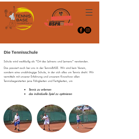
Die Tennisschule
Schule wird weitläufig als "Ort des Lehrens und Lernens" verstanden.
Das passiert auch bei uns in der TennisBASE. Wir sind kein Verein,
sondern eine unabhängige Schule, in der sich alles um Tennis dreht.
Wir
vermitteln mit unserer Erfahrung und unserem Knowhow allen
Tennisbegeisterten jene Fähigkeiten und Fertigkeiten, um
Tennis zu erlernen
das individuelle Spiel zu optimieren