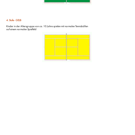
4. Stufe - GELB
Kinder in der Altersgruppe von ca. 10 Jahre spielen mit normalen Tennisbällen
auf einem normalen Spielfeld
TEACH, COACH & TRAIN!
Warum Kinder und Jugendliche sich für den Tennissport
begeistern sollen?
*Fairplay*Respekt*Ausdauer*Taktik*