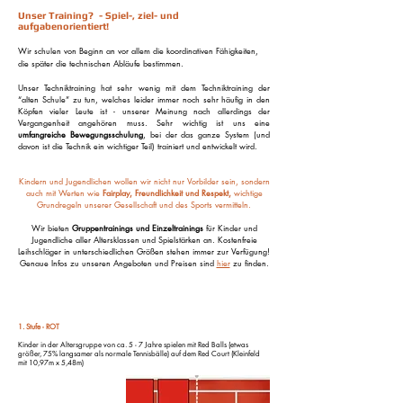
Unser Training? - Spiel-, ziel- und
aufgabenorientiert!
Wir schulen von Beginn an vor allem die koordinativen Fähigkeiten,
die später die technischen Abläufe bestimmen.
Unser Techniktraining hat sehr wenig mit dem Techniktraining der
“alten Schule” zu tun, welches leider immer noch sehr häufig in den
Köpfen vieler Leute ist - unserer Meinung nach allerdings der
Vergangenheit angehören muss. Sehr wichtig ist uns eine
umfangreiche Bewegungsschulung
, bei der das ganze System (und
davon ist die Technik ein wichtiger Teil) trainiert und entwickelt wird.
Kindern und Jugendlichen wollen wir nicht nur Vorbilder sein, sondern
auch mit Werten wie
Fairplay, Freundlichkeit und Respekt,
wichtige
Grundregeln unserer Gesellschaft und des Sports vermitteln.
Wir bieten
Gruppentrainings und Einzeltrainings
für Kinder und
Jugendliche aller Altersklassen und Spielstärken an. Kostenfreie
Leihschläger in unterschiedlichen Größen
stehen immer zur Verfügung!
Genaue Infos zu unseren Angeboten und Preisen sind
hier
zu finden.
1. Stufe - ROT
Kinder in der Altersgruppe von ca. 5 - 7 Jahre spielen mit Red Balls (etwas
größer, 75% langsamer als normale Tennisbälle) auf dem Red Court (Kleinfeld
mit 10,97m x 5,48m)