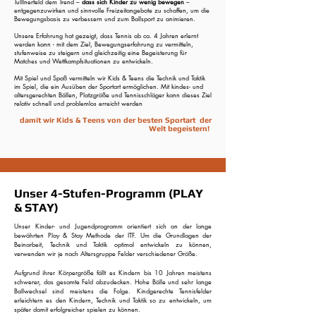
Tulllnerfeld dem Trend –
dass sich Kinder zu wenig bewegen
–
entgegenzuwirken und sinnvolle Freizeitangebote zu schaffen, um die
Bewegungsbasis zu verbessern und zum Ballsport zu animieren.
Unsere Erfahrung hat gezeigt, dass Tennis ab ca. 4 Jahren erlernt
werden kann - mit dem Ziel, Bewegungserfahrung zu vermitteln,
stufenweise zu steigern und gleichzeitig eine Begeisterung für
Matches und Wettkampfsituationen zu entwickeln.
Mit Spiel und Spaß vermitteln wir Kids & Teens die Technik und Taktik
im Spiel, die ein Ausüben der Sportart ermöglichen. Mit kindes- und
altersgerechten Bällen, Platzgröße und Tennisschläger kann dieses Ziel
relativ schnell und problemlos erreicht werden
damit wir Kids & Teens von der besten Sportart der
Welt begeistern!
Unser 4-Stufen-Programm (PLAY
& STAY)
Unser Kinder- und Jugendprogramm orientiert sich an der lange
bewährten Play & Stay Methode der ITF. Um die Grundlagen der
Beinarbeit, Technik und Taktik optimal entwickeln zu können,
verwenden wir je nach Altersgruppe Felder verschiedener Größe.
Aufgrund ihrer Körpergröße fällt es Kindern bis 10 Jahren meistens
schwerer, das gesamte Feld abzudecken. Hohe Bälle und sehr lange
Ballwechsel sind meistens die Folge. Kindgerechte Tennisfelder
erleichtern es den Kindern, Technik und Taktik so zu entwickeln, um
später damit erfolgreicher spielen zu können.