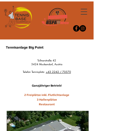
Tennisanlage Big Point
Tullnerstraße 42
3424 Muckendorf, Austria
Telefon Tennisplatz:
+43 2242 / 70570
Ganzjähriger Betrieb!
2 Freiplätze inkl. Flutlichtanlage
3 Hallenplätze
Restaurant