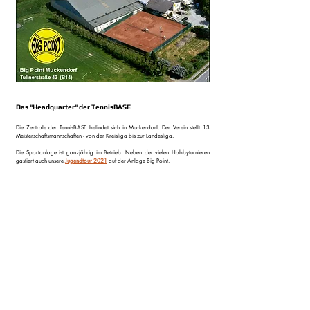
Das "Headquarter" der TennisBASE​
Die Zentrale der TennisBASE befindet sich in Muckendorf. Der Verein stellt 13
Meisterschaftsmannschaften - von der Kreisliga bis zur Landesliga.
Die Sportanlage ist
ganzjährig im Betrieb. Neben der vielen Hobbyturnieren
gastiert auch unsere
Jugendtour 2021
auf der Anlage Big Point.